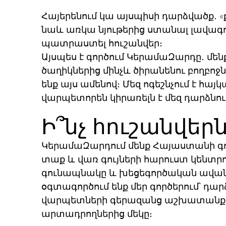
Հայերենում կա այսպիսի դարձվածք․ «ք
նաև առկա նյութերից ստանալ լավագո
պատրաստել հուշանվեր։
Այսպես է գործում ԿերամաԶարդը․ մենք
ծաղիկներից մինչև ծիրանենու բողբոջ
ենք այս ամենով։ Մեզ ոգեշնչում է հա
վարպետորեն կիրառելն է մեզ դարձնո
Ի՞նչ հուշանվեր
ԿերամաԶարդում մենք Հայաստանի գու
տաք և վառ գույների հարուստ կենտրո
գունապնակը և խեցեգործական ավանդո
օգտագործում ենք մեր գործերում՝ դար
վարպետների գերազանց աշխատանքի շն
արտադրողներից մեկը։