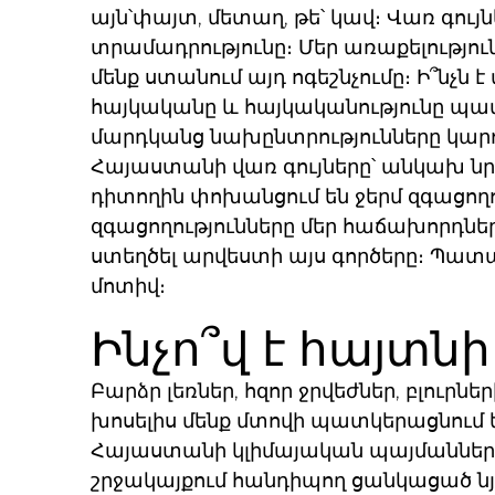
այն՝փայտ, մետաղ, թե՝ կավ։ Վառ գույ
տրամադրությունը։ Մեր առաքելություն
մենք ստանում այդ ոգեշնչումը։ Ի՞նչն
հայկականը և հայկականությունը պա
մարդկանց նախընտրությունները կարող
Հայաստանի վառ գույները՝ անկախ նրա
դիտողին փոխանցում են ջերմ զգացողու
զգացողությունները մեր հաճախորդներին
ստեղծել արվեստի այս գործերը։ Պա
մոտիվ։
Ինչո՞վ է հայտ
Բարձր լեռներ, հզոր ջրվեժներ, բլուր
խոսելիս մենք մտովի պատկերացնում ե
Հայաստանի կլիմայական պայմաններու
շրջակայքում հանդիպող ցանկացած նյո