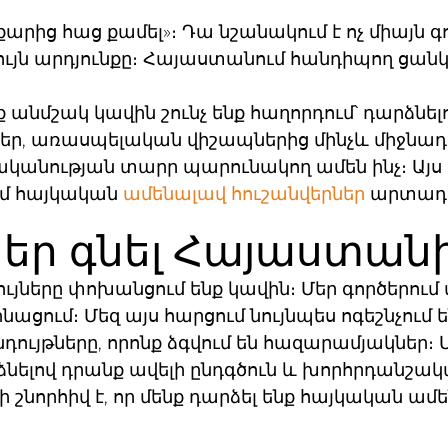
արից հաց քամել»։ Դա նշանակում է ոչ միայն գ
ւյն արդյունքը։ Հայաստանում հանդիպող ցանկ
 անմշակ կավին շունչ ենք հաղորդում՝ դարձնել
ներ, առասպելական վիշապներից մինչև միջնադ
յկականության տարր պարունակող ամեն ինչ։ Այ
ւմ հայկական
ամենալավ հուշանվերներ
արտադրո
ներ գնել Հայաստան
յները փոխանցում ենք կավին։ Մեր գործերում
նացում։ Մեզ այս հարցում նույնպես ոգեշնչու
ւյթները, որոնք ձգվում են հազարամյակներ։ Մ
ձնելով դրանք ավելի ընդգծուն և խորհրդանշակա
որհիվ է, որ մենք դարձել ենք հայկական ամե