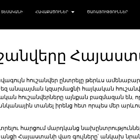
ՏԵՍԱԿԱՆԻ
ՀԱՎԱՔԱԾՈՒՆԵՐ
ԾԱՌԱՅՈՒԹՅՈՒՆՆԵՐ
ւշանվերը Հայաս
ագույն հուշանվեր ընտրելը
թերևս ամենաբարդ 
 Ձեզ անպայման կզարմացնի հայկական հուշանվ
յկական հուշանվերները այնքան բազմազան են, ո
 կցանկանային տանել իրենց հետ որպես մեր արև
րելու հարցում մարդկանց նախընտրությունները
խանցի Հայաստանի վառ գույները՝ անկախ նրան