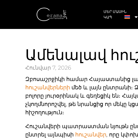
ՄԵՐ ՄԱՍԻՆ
ԿԱՊ
Ամենալավ հո
Հունվար 7, 2026
Զբոսաշրջիկի համար
Հայաստանից լավ
հուշանվերների
մեծ և լայն ընտրանի։
բոլորը յուրօրինակ և գեղեցիկ են։ Հա
չկողմնորոշվել, թե նրանցից որ մեկը
հիշողություն։
Հուշանվերի պատրաստման նյութն ընտ
ընտրել այնպիսի
հուշանվեր
, որը կփո