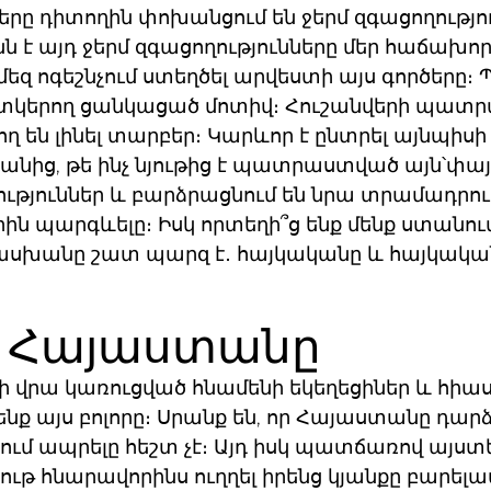
ները դիտողին փոխանցում են ջերմ զգացողությո
ն է այդ ջերմ զգացողությունները մեր հաճախոր
 է մեզ ոգեշնչում ստեղծել արվեստի այս գործե
տկերող ցանկացած մոտիվ։ Հուշանվերի պատրա
 են լինել տարբեր։ Կարևոր է ընտրել այնպիսի
նից, թե ինչ նյութից է պատրաստված այն՝փայտ
թյուններ և բարձրացնում են նրա տրամադրությ
 պարգևելը։ Իսկ որտեղի՞ց ենք մենք ստանում այ
տասխանը շատ պարզ է․ հայկականը և հայկակ
նի Հայաստանը
ների վրա կառուցված հնամենի եկեղեցիներ և հի
նք այս բոլորը։ Սրանք են, որ Հայաստանը դա
մ ապրելը հեշտ չէ։ Այդ իսկ պատճառով այստ
ւթ հնարավորինս ուղղել իրենց կյանքը բարելավ