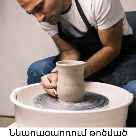
Նկարազարդում թրծված