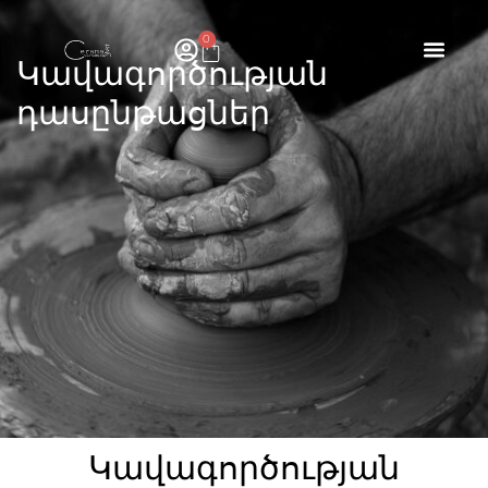
0
Կավագործության
դասընթացներ
Կավագործության