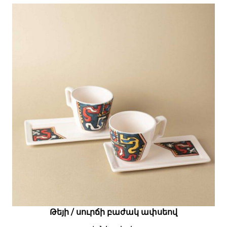
Թեյի / սուրճի բաժակ ափսեով