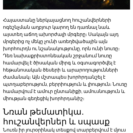
Հայաստանը ներկայացնող հուշանվերների
ոգեշնչման աղբյուր կարող են դառնալ նաև
այստեղ աճող ախորժալի մրգերը։ Սակայն այդ
մրգերից ոչ մեկը չունի առեղծվածային այն
խորհուրդն ու նշանակությունը, որն ունի
նուռը
։
Դեռ նախաքրիստոնեական շրջանում նուռը
համարվել է ծիսական միրգ և օգտագործվել է
հեթանոսական ծեսերի և արարողությունների
ժամանակ։ Այն մշտապես խորհրդանշել է
պտղաբերություն, բերրիություն և լիություն։ Նուռը
համարվում է ամուր ընտանիքի, ամուսնություն և
միության գեղեցիկ խորհրդանիշ։
Նռան թեմատիկա․
հուշանվերներ և սպասք
Նուռն իր յուրօրինակ տեսքով տարբերվում է մյուս