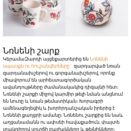
Նռնենի շարք
ԿերամաԶարդի այցեքարտերից են
Նռնենի
սպասքն ու հուշանվերները
` զարդարված նռան
զարդանախշերով ու գորգանախշերով, որոնք
միավորում են արհեստագործական
ավանդույթները ժամանակակից դիզայնի հետ։
Նռնենի շարքի միջով կարմիր թելի նման անցնում
են նուռը և նռան թեմատիկան։ Խորագրի
ամենագեղեցիկ և խորհրդանշական իրերից է
Նռնենի քաղցրի ամանը։ Նռնենու շարքից են նաև
աղցանամանն ու ափսեի հավաքածուն, փայտե
տակդիրով սուրճի բաժակները և թեյնիկները։