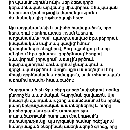
իր պատմությունն ունի։ Մեր ձեռագործ
կերամիկական արվեստը միավորում է հայկական
հարուստ մշակութային ժառանգությունը
ժամանակակից էսթետիկայի հետ:
Այս աղցանամանի և ափսեի հավաքածուն, որը
ներառում է երկու ափսե (19սմ) և երկու
աղցանաման(11սմ), պատրաստված է բարձրորակ
իսպանական սպիտակ կավից՝ հմուտ
վարպետների ձեռքերով: Յուրաքանչյուր կտոր
անցնում է բազմափուլ գործընթաց՝ ձեռքով
ձևավորում, չորացում, առաջին թրծում,
նկարազարդում, գունադրում ջնարակում և
վերջնական թրծում: Արդյունքում ստեղծվում է ոչ
միայն գործնական և դիմացկուն, այլև տեսողական
առումով գրավիչ հավաքածու:
Զարդարված են Ջրաբերդ գորգի նախշերով, որոնք
բնորոշ են պատմական Գարդման գավառին։ Այս
հնագույն զարդանախշերը առանձնանում են իրենց
բարդ երկրաչափական պատկերներով և խորը
խորհրդաբանությամբ, արտացոլելով
տարածաշրջանի հարուստ մշակութային
ժառանգությունը։ Այս դիզայնի համար ոգեշնչում
հանդիսացած բնօրինակ ասեղնագործ գորգը, որը