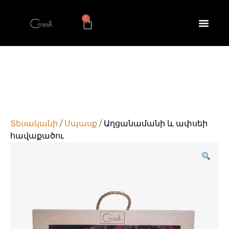
0
Տեսականի
/
Սպասք
/ Աղցանամանի և ափսեի
հավաքածու