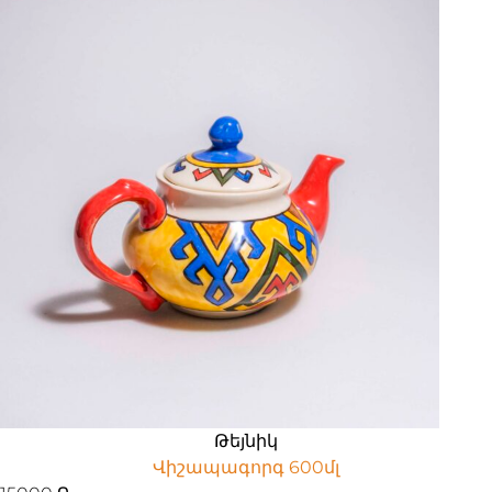
Թեյնիկ
Վիշապագորգ 600մլ