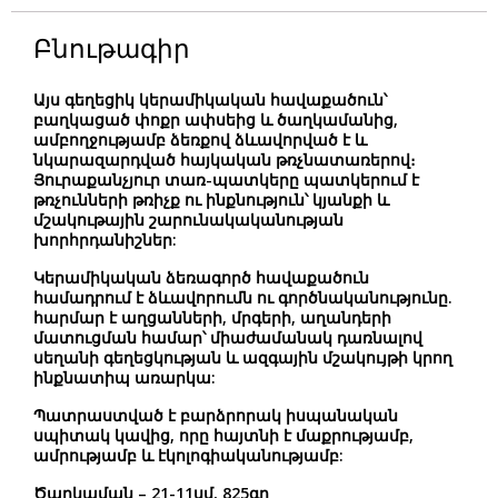
Բնութագիր
Այս գեղեցիկ կերամիկական հավաքածուն՝
բաղկացած փոքր ափսեից և ծաղկամանից,
ամբողջությամբ
ձեռքով ձևավորված է և
նկարազարդված
հայկական
թռչնատառերով
։
Յուրաքանչյուր տառ-պատկերը պատկերում է
թռչունների թռիչք ու ինքնություն՝ կյանքի և
մշակութային շարունակականության
խորհրդանիշներ:
Կերամիկական ձեռագործ հավաքածուն
համադրում է ձևավորումն ու գործնականությունը.
հարմար է աղցանների, մրգերի, աղանդերի
մատուցման համար՝ միաժամանակ դառնալով
սեղանի գեղեցկության և ազգային մշակույթի կրող
ինքնատիպ առարկա:
Պատրաստված է
բարձրորակ իսպանական
սպիտակ կավից
, որը հայտնի է մաքրությամբ,
ամրությամբ և էկոլոգիականությամբ:
Ծաղկաման – 21-11սմ, 825գր