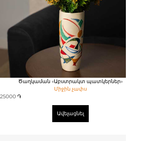
Ծաղկաման «Աբստրակտ պատկերներ»
Միջին չափս
25000
֏
Ավելացնել