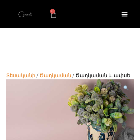
0
Տեսականի
/
Ծաղկաման
/ Ծաղկաման և ափսե