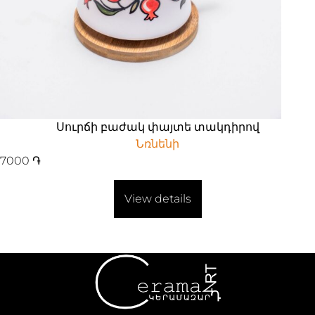
Սուրճի բաժակ փայտե տակդիրով
Նռնենի
7000
֏
View details