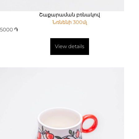
Շաքարաման բռնակով
Նռնենի 300մլ
5000
֏
View details