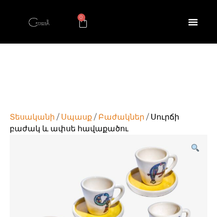
0
Տեսականի
/
Սպասք
/
Բաժակներ
/ Սուրճի
բաժակ և ափսե հավաքածու