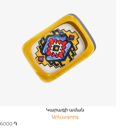
Կարագի աման
Արևագորգ
6000
֏