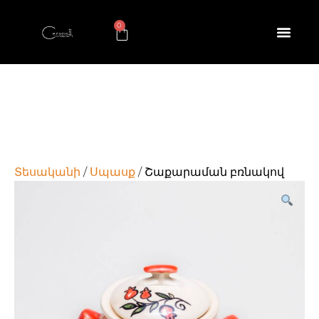
0
Տեսականի
/
Սպասք
/ Շաքարաման բռնակով