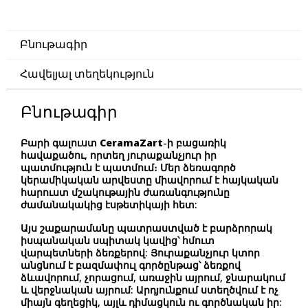
Բնութագիր
Հավելյալ տեղեկություն
Բնութագիր
Բարի գալուստ
CeramaZart
-ի բացառիկ
հավաքածու, որտեղ յուրաքանչյուր իր
պատմություն է պատմում։ Մեր ձեռագործ
կերամիկական արվեստը միավորում է հայկական
հարուստ մշակութային ժառանգությունը
ժամանակակից էսթետիկայի հետ:
Այս
շաքարամանը
պատրաստված է բարձրորակ
իսպանական սպիտակ կավից՝ հմուտ
վարպետների ձեռքերով: Յուրաքանչյուր կտոր
անցնում է բազմափուլ գործընթաց՝ ձեռքով
ձևավորում, չորացում, առաջին այրում, ջնարակում
և վերջնական այրում: Արդյունքում ստեղծվում է ոչ
միայն գեղեցիկ, այլև դիմացկուն ու գործնական իր: