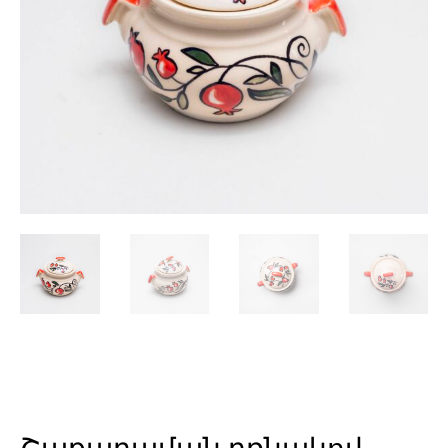
Շաքարաման բռնակով