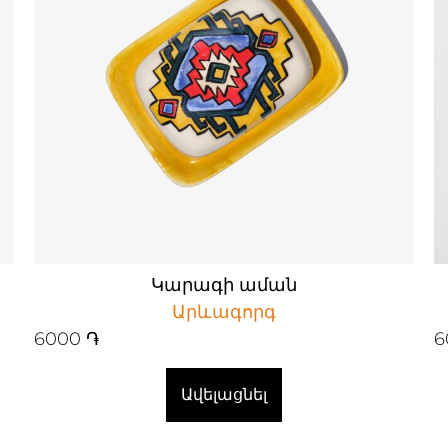
Կարագի աման
Արևագորգ
6000
֏
6
Ավելացնել