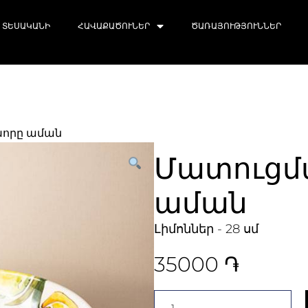
ՏԵՍԱԿԱՆԻ
ՀԱՎԱՔԱԾՈՒՆԵՐ
ԾԱՌԱՅՈՒԹՅՈՒՆՆԵՐ
խորը աման
Մատուցմ
աման
Լիմոններ - 28 սմ
35000
֏