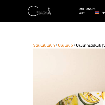
ՄԵՐ ՄԱՍԻՆ
ԿԱՊ
Տեսականի
/
Սպասք
/ Մատուցման 