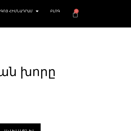
ԳՈՅ ՀԻՄՆԱԴՐԱՄ
ԲԼՈԳ
0
ան խորը