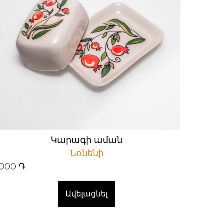
Կարագի աման
Նռնենի
000
֏
Ավելացնել