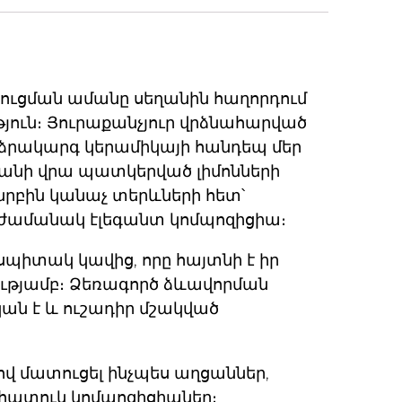
տուցման ամանը սեղանին հաղորդում
յուն։ Յուրաքանչյուր վրձնահարված
րձրակարգ կերամիկայի հանդեպ մեր
անի վրա պատկերված լիմոնների
նրբին կանաչ տերևների հետ՝
աժամանակ էլեգանտ կոմպոզիցիա։
իտակ կավից, որը հայտնի է իր
ությամբ։ Ձեռագործ ձևավորման
կան է և ուշադիր մշակված
նով մատուցել ինչպես աղցաններ,
 հատուկ կոմպոզիցիաներ։