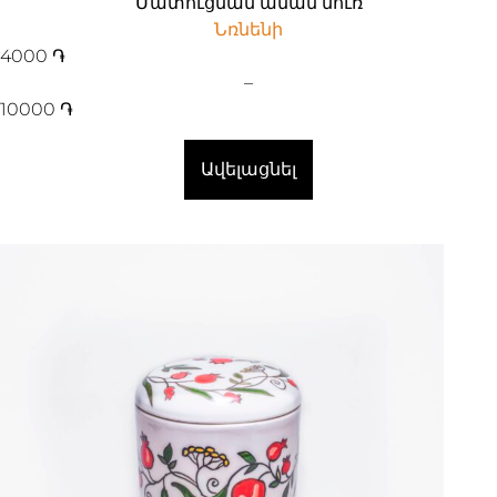
Մատուցման աման նուռ
Նռնենի
4000
֏
–
10000
֏
Ավելացնել