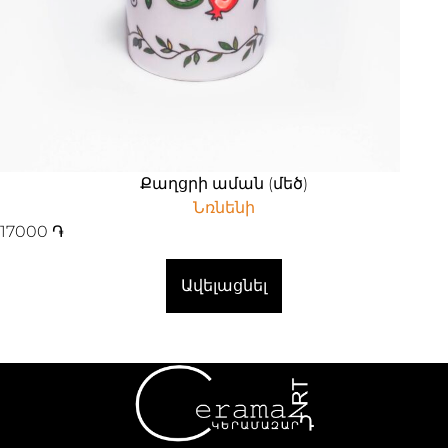
Քաղցրի աման (մեծ)
Նռնենի
17000
֏
Ավելացնել