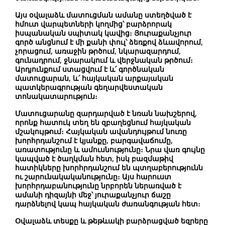
Այս
օվալաձև մատուցման ամանը
ստեղծված է
հմուտ վարպետների կողմից՝ բարձրորակ
իսպանական սպիտակ կավից։ Յուրաքանչյուր
գործ անցնում է մի քանի փուլ՝ ձեռքով ձևավորում,
չորացում, առաջին թրծում, նկարազարդում,
գունադրում, ջնարակում և վերջնական թրծում։
Արդյունքում ստացվում է և՛ գործնական
մատուցարան, և՛ հայկական արքայական
պատկերագրության գեղարվեստական
տոնակատարություն։
Մատուցարանը զարդարված է նռան նախշերով
,
որոնք հատուկ տեղ են զբաղեցնում հայկական
մշակույթում։ Հայկական ավանդույթում նուռը
խորհրդանշում է կյանքը, բարգավաճումը,
առատությունը և ամուսնությունը։ Նրա վառ գույնը
կապված է ծաղկման հետ, իսկ բազմաթիվ
հատիկները խորհրդանշում են պտղաբերությունն
ու շարունակականությունը։ Այս հարուստ
խորհրդաբանությունը նրբորեն ներառված է
ամանի դիզայնի մեջ՝ յուրաքանչյուր ճաշը
դարձնելով կապ հայկական ժառանգության հետ։
Օվալաձև տեսքը և թեթևակի բարձրացված եզրերը