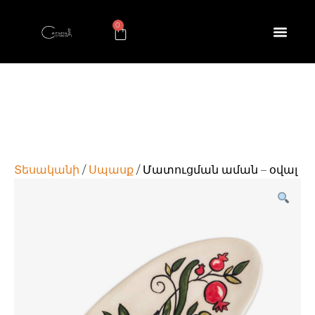
0
Տեսականի
/
Սպասք
/ Մատուցման աման – օվալ