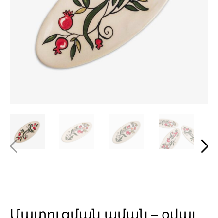
Մատուցման աման – օվալ