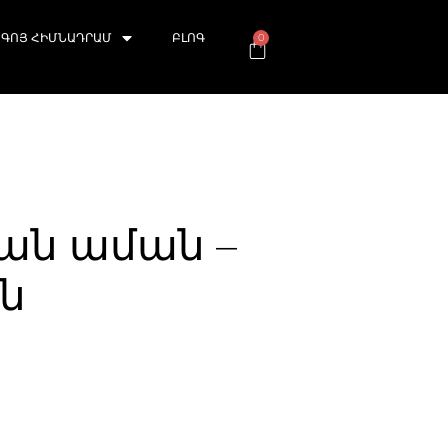
ԳՈՅ ՀԻՄՆԱԴՐԱՄ
ԲԼՈԳ
0
ան աման –
ւն