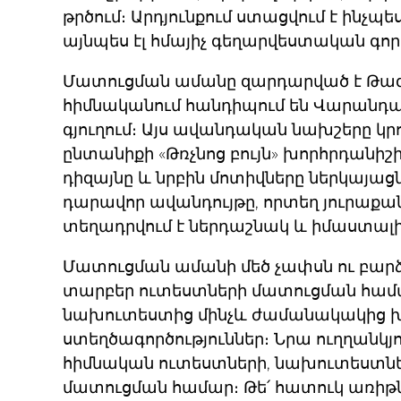
թրծում։ Արդյունքում ստացվում է ինչ
այնպես էլ հմայիչ գեղարվեստական գոր
Մատուցման ամանը զարդարված է Թագ 
հիմնականում հանդիպում են Վարան
գյուղում։ Այս ավանդական նախշերը կր
ընտանիքի «Թռչնոց բույն» խորհրդանի
դիզայնը և նրբին մոտիվները ներկայաց
դարավոր ավանդույթը, որտեղ յուրաքան
տեղադրվում է ներդաշնակ և իմաստալի
Մատուցման ամանի մեծ չափսն ու բար
տարբեր ուտեստների մատուցման հա
նախուտեստից մինչև ժամանակակից
ստեղծագործություններ։ Նրա ուղղանկյո
հիմնական ուտեստների, նախուտեստնե
մատուցման համար։ Թե՛ հատուկ առիթնե