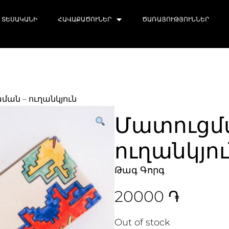
ՏԵՍԱԿԱՆԻ
ՀԱՎԱՔԱԾՈՒՆԵՐ
ԾԱՌԱՅՈՒԹՅՈՒՆՆԵՐ
ման – ուղանկյուն
Մատուցմ
ուղանկյո
Թագ Գորգ
20000
֏
Out of stock