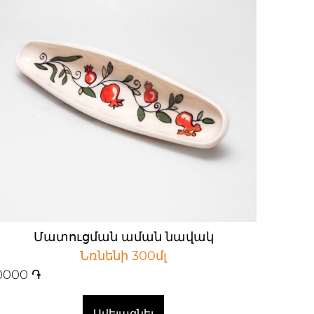
Մատուցման աման նավակ
Նռնենի 300մլ
0000
֏
Ավելացնել