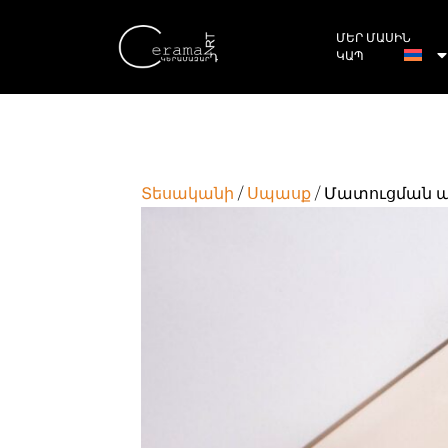
ՄԵՐ ՄԱՍԻՆ
ԿԱՊ
Տեսականի
/
Սպասք
/ Մատուցման ա