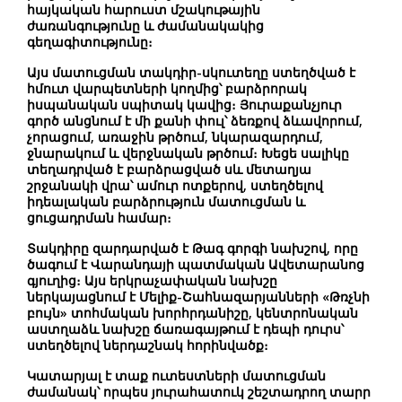
հայկական հարուստ մշակութային
ժառանգությունը և ժամանակակից
գեղագիտությունը։
Այս մատուցման տակդիր-սկուտեղը ստեղծված է
հմուտ վարպետների կողմից՝ բարձրորակ
իսպանական սպիտակ կավից։ Յուրաքանչյուր
գործ անցնում է մի քանի փուլ՝ ձեռքով ձևավորում,
չորացում, առաջին թրծում, նկարազարդում,
ջնարակում և վերջնական թրծում։ Խեցե սալիկը
տեղադրված է բարձրացված սև մետաղյա
շրջանակի վրա՝ ամուր ոտքերով, ստեղծելով
իդեալական բարձրություն մատուցման և
ցուցադրման համար։
Տակդիրը զարդարված է Թագ գորգի նախշով
, որը
ծագում է Վարանդայի պատմական Ավետարանոց
գյուղից։ Այս երկրաչափական նախշը
ներկայացնում է Մելիք-Շահնազարյանների «Թռչնի
բույն» տոհմական խորհրդանիշը, կենտրոնական
աստղաձև նախշը ճառագայթում է դեպի դուրս՝
ստեղծելով ներդաշնակ հորինվածք։
Կատարյալ է տաք ուտեստների մատուցման
ժամանակ՝ որպես յուրահատուկ շեշտադրող տարր