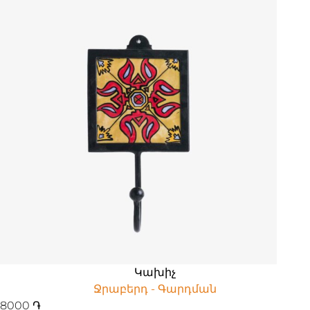
Կախիչ
Ջրաբերդ - Գարդման
8000
֏