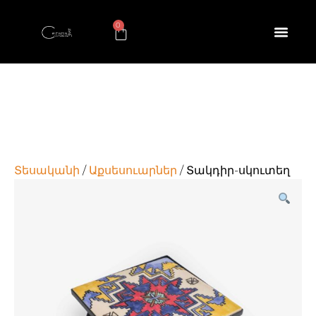
0
Տեսականի
/
Աքսեսուարներ
/ Տակդիր-սկուտեղ