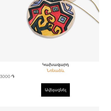
Կախազարդ
Նռնաձև
3000
֏
Ավելացնել