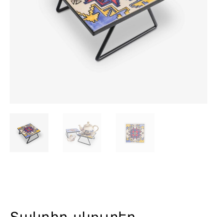
Տակդիր-սկուտեղ