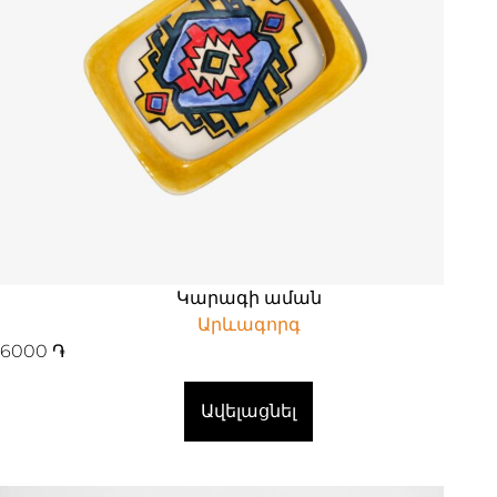
Կարագի աման
Արևագորգ
6000
֏
Ավելացնել