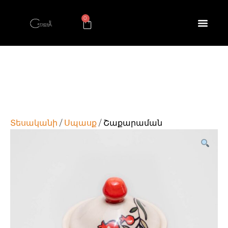
0
Տեսականի
/
Սպասք
/ Շաքարաման