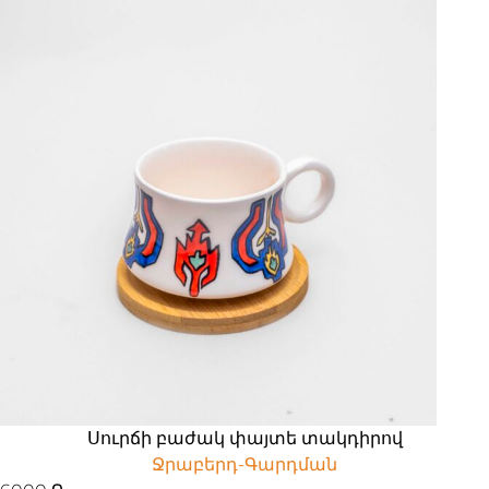
Սուրճի բաժակ փայտե տակդիրով
Ջրաբերդ-Գարդման