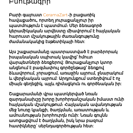
Բնութագիր
Բարի գալուստ
-ի բացառիկ
CeramaZart
հավաքածու, որտեղ յուրաքանչյուր իր
պատմություն է պատմում։ Մեր ձեռագործ
կերամիկական արվեստը միավորում է հայկական
հարուստ մշակութային ժառանգությունը
ժամանակակից էսթետիկայի հետ:
Այս
շաքարամանը
պատրաստված է բարձրորակ
իսպանական սպիտակ կավից՝ հմուտ
վարպետների ձեռքերով: Յուրաքանչյուր կտոր
անցնում է բազմափուլ գործընթաց՝ ձեռքով
ձևավորում, չորացում, առաջին այրում, ջնարակում
և վերջնական այրում: Արդյունքում ստեղծվում է ոչ
միայն գեղեցիկ, այլև դիմացկուն ու գործնական իր:
Շաքարամանի վրա պատկերված
նռան
զարդանախշը
խորը խորհրդանշական իմաստ ունի
հայկական մշակույթում։ Հայկական ավանդության
մեջ նուռը կյանքի, ծաղկման, առատության և
ամուսնության խորհուրդն ունի: Նռան գույնն
ասոցացվում է ծաղկման, իսկ նրա բազում
հատիկները` սերնդագործության հետ: