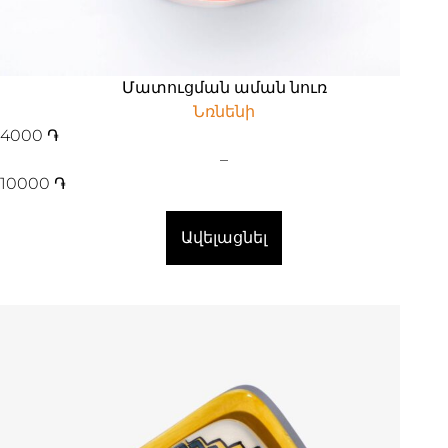
Մատուցման աման նուռ
Նռնենի
4000
֏
–
10000
֏
Ավելացնել