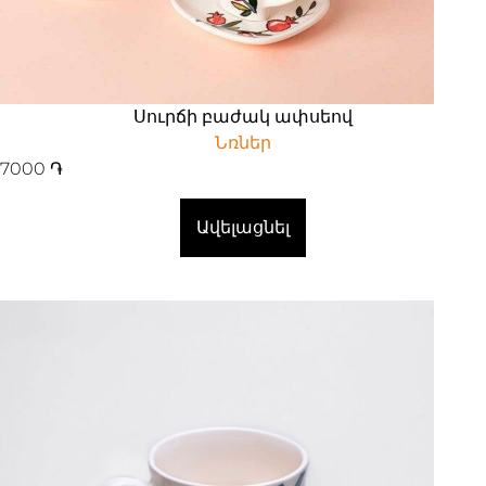
Սուրճի բաժակ ափսեով
Նռներ
7000
֏
Ավելացնել