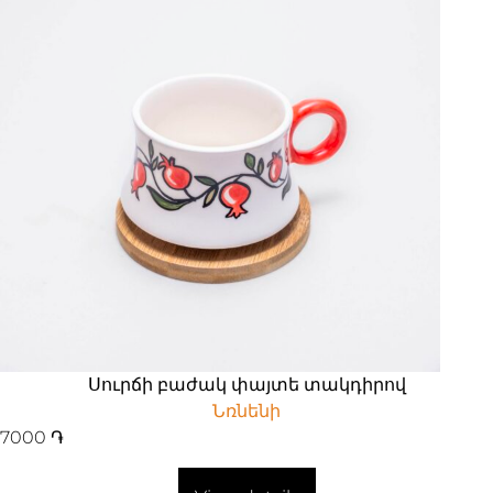
Սուրճի բաժակ փայտե տակդիրով
Նռնենի
7000
֏