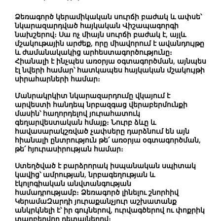
Ձեռագործ կերամիկական սուրճի բաժակ և ափսե՝
նկարազարդված հայկական
Վիշապագորգի
նախշերով։ Սա ոչ միայն սուրճի բաժակ է, այլև
մշակութային արժեք, որը միավորում է ավանդույթը
և ժամանակակից արհեստագործությունը։
Հիանալի է ինչպես առօրյա օգտագործման, այնպես
էլ նվերի համար՝ հատկապես հայկական մշակույթի
սիրահարների համար։
Մանրակրկիտ նկարազարդումը վկայում է
արվեստի հանդեպ նրբազգաց վերաբերմունքի
մասին՝ հաղորդելով յուրահատուկ
գեղարվեստական հմայք։ Նուրբ ձևը և
հավասարակշռված չափսերը դարձնում են այն
հիանալի ընտրություն թե՛ առօրյա օգտագործման,
թե՛ հյուրասիրության համար։
Ստեղծված է բարձրորակ իսպանական սպիտակ
կավից՝ ամրության, նրբագեղության և
էկոլոգիական անվտանգության
համադրությամբ։ Ձեռագործ լինելու շնորհիվ
ԿերամաԶարդի յուրաքանչյուր աշխատանք
անկրկնելի է՝ իր գույներով, ուրվագծերով ու փոքրիկ
տարբերվող դետալներով։