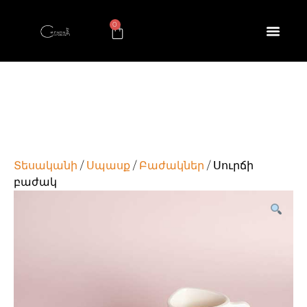
0
Տեսականի
/
Սպասք
/
Բաժակներ
/ Սուրճի
բաժակ