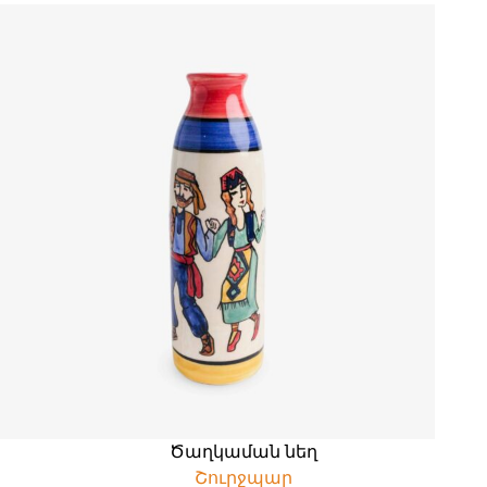
Ծաղկաման նեղ
Շուրջպար