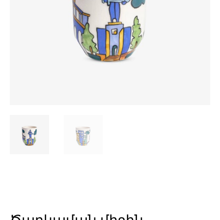
Ծաղկաման միջին