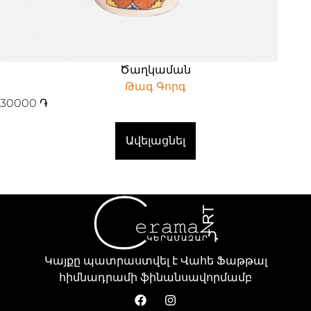
Ծաղկաման
Թագ Գորգ
30000
֏
Ավելացնել
Կայքը պատրաստվել է Վահե Ֆաթթալ
հիմնադրամի ֆինանսավորմամբ