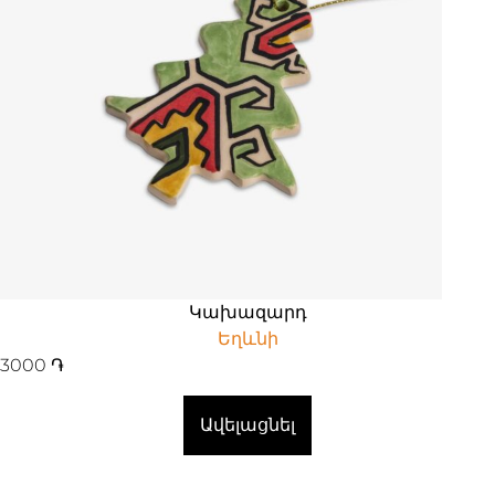
Կախազարդ
Եղևնի
3000
֏
Ավելացնել