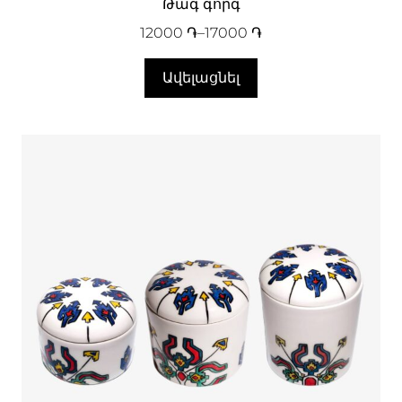
Թագ գորգ
12000
֏
–
17000
֏
Ավելացնել