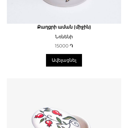
Քաղցրի աման (միջին)
Նռնենի
15000
֏
Ավելացնել