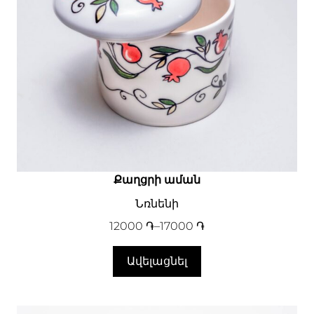
Քաղցրի աման
Նռնենի
12000
֏
–
17000
֏
Ավելացնել