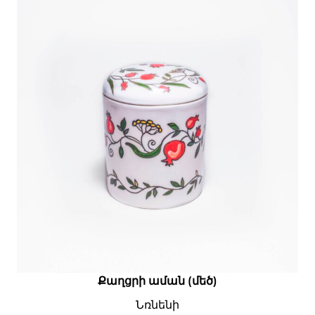
Քաղցրի աման (մեծ)
Նռնենի