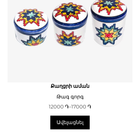
Քաղցրի աման
Թագ գորգ
12000
֏
–
17000
֏
Ավելացնել