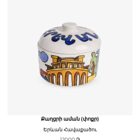
Քաղցրի աման (փոքր)
Երևան Հավաքածու
12000
֏