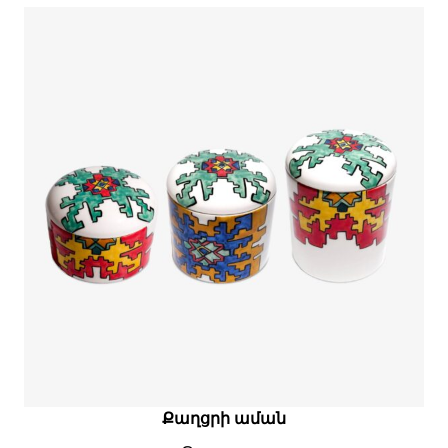
Քաղցրի աման