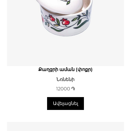
Քաղցրի աման (փոքր)
Նռնենի
12000
֏
Ավելացնել