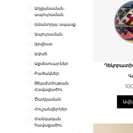
Աղցանաման-
ապուրաման
Ամանորյա սպասք
Ապուրաման
Արվեստ
Ափսե
Աքսեսուարներ
Դեկորատի
Բաժակներ
Գ
Թեյախմության
10
Հավաքածու
Ծաղկաման
Ավե
Հուշանվերներ
Մանկական
հավաքածու