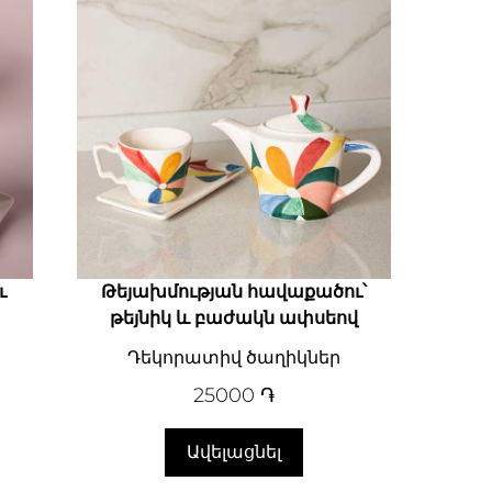
ւ
Թեյախմության հավաքածու՝
թեյնիկ և բաժակն ափսեով
Դեկորատիվ ծաղիկներ
25000
֏
Ավելացնել