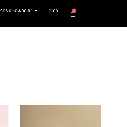
ԳՈՅ ՀԻՄՆԱԴՐԱՄ
ԲԼՈԳ
0