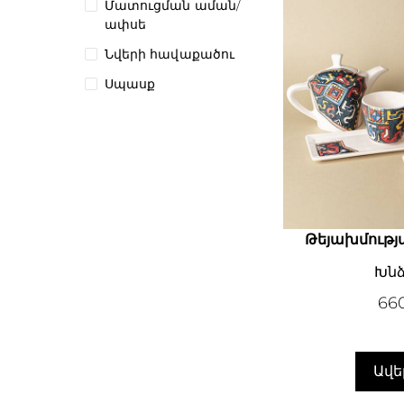
Մատուցման աման/
ափսե
Նվերի հավաքածու
Սպասք
Թեյախմությ
Խնձ
66
Ավե