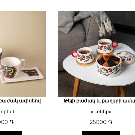
ի բաժակ ափսեով
Թեյի բաժակ և քաղցրի ամ
որեսկ
«Նռներ»
000
֏
25000
֏