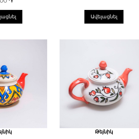
000
֏
լացնել
Ավելացնել
յնիկ
Թեյնիկ