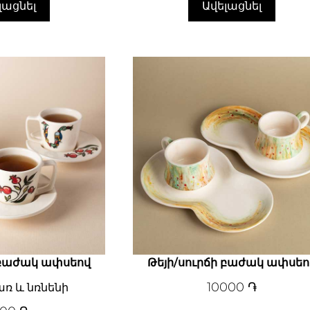
լացնել
Ավելացնել
 բաժակ ափսեով
Թեյի/սուրճի բաժակ ափսեո
10000
֏
ռ և նռնենի