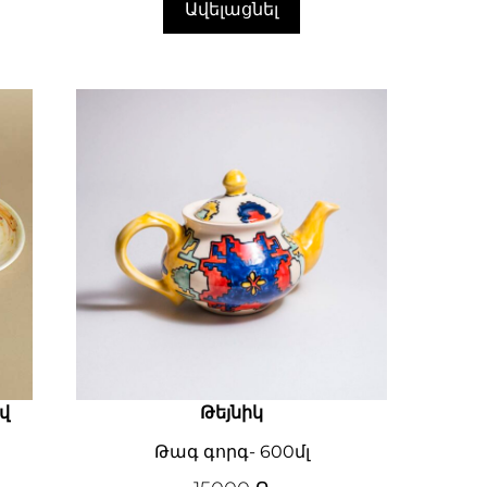
Ավելացնել
վ
Թեյնիկ
Թագ գորգ- 600մլ