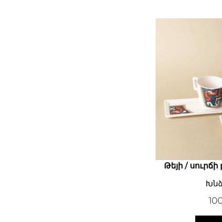
Թեյի / սուրճ
Խնձ
10