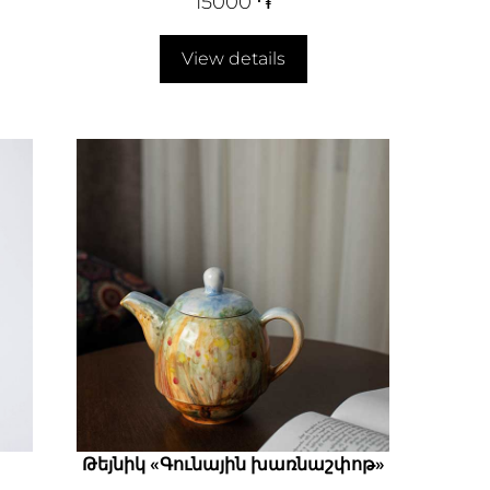
15000
֏
View details
Թեյնիկ «Գունային խառնաշփոթ»