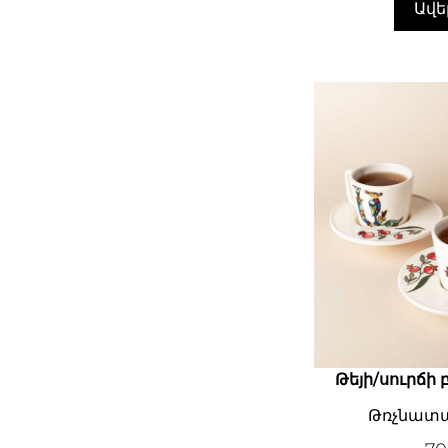
Ավե
Թեյի/սուրճի
Թռչնատա