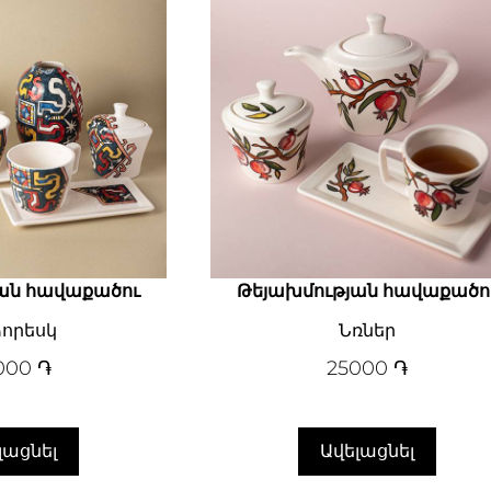
ան հավաքածու
Թեյախմության հավաքածո
որեսկ
Նռներ
000
֏
25000
֏
լացնել
Ավելացնել