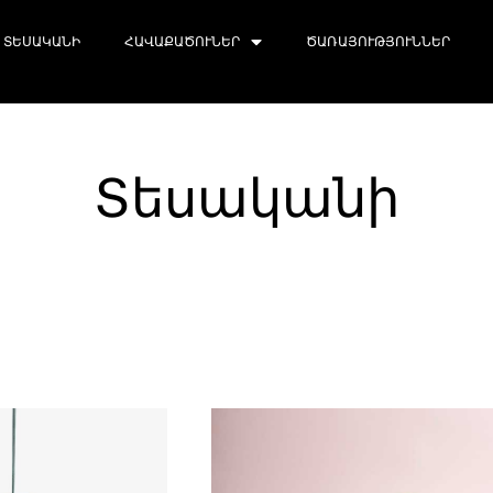
ՏԵՍԱԿԱՆԻ
ՀԱՎԱՔԱԾՈՒՆԵՐ
ԾԱՌԱՅՈՒԹՅՈՒՆՆԵՐ
Տեսականի