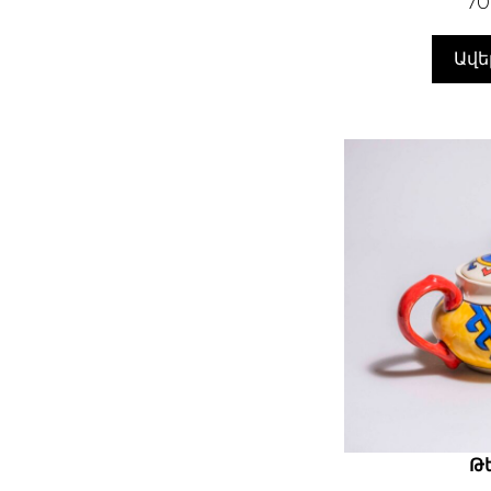
7
Ավե
Թե