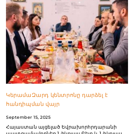
ԿերամաԶարդ կենտրոնը դարձել է
հանդիպման վայր
September 15, 2025
Հայաստան այցելած Եվրախորհրդարանի
պատգամավորներ Նիկոլաս Բեյը և Նիկոլաս