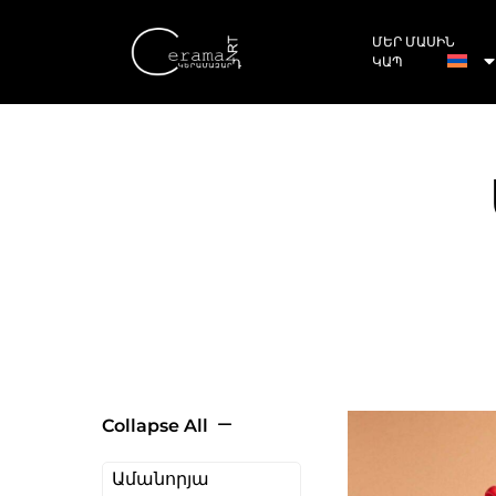
ՄԵՐ ՄԱՍԻՆ
ԿԱՊ
Collapse All
Ամանորյա