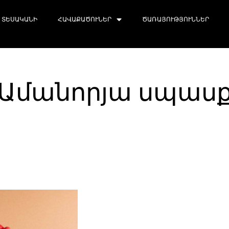
ՏԵՍԱԿԱՆԻ
ՀԱՎԱՔԱԾՈՒՆԵՐ
ԾԱՌԱՅՈՒԹՅՈՒՆՆԵՐ
Ամանորյա սպաս