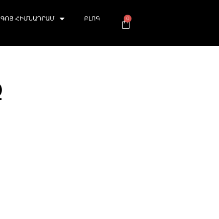
ԳՈՅ ՀԻՄՆԱԴՐԱՄ
ԲԼՈԳ
0
ք