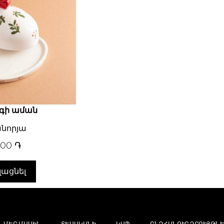
գի աման
նորյա
000
֏
լացնել
ՄԵՐ ՄԱՍԻՆ
ՏԵՍԱԿԱՆԻ
ԿԱՊ
ԸՆԴՀԱՆՈՒՐ ԴՐՈՒՅԹՆԵ