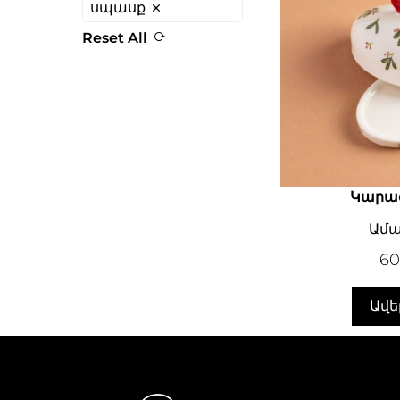
սպասք
Reset All
Կարա
Ամա
6
Ավե