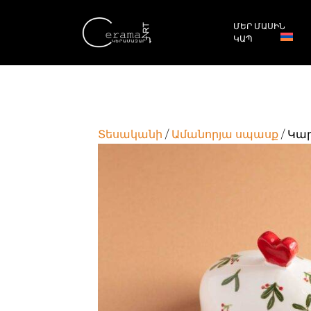
ՄԵՐ ՄԱՍԻՆ
ԿԱՊ
Տեսականի
/
Ամանորյա սպասք
/ Կա