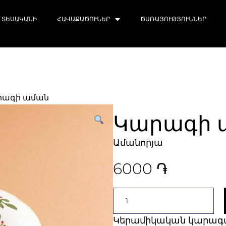
ՏԵՍԱԿԱՆԻ
ՀԱՎԱՔԱԾՈՒՆԵՐ
ԾԱՌԱՅՈՒԹՅՈՒՆՆԵՐ
րագի աման
Կարագի 
Ամանորյա
6000
֏
Կերամիկական կարագա