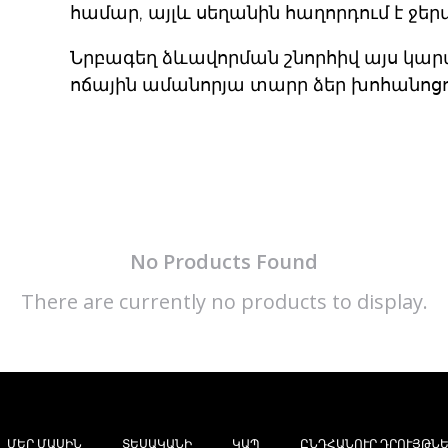
համար, այլև սեղանին հաղորդում է ջեր
Նրբագեղ ձևավորման շնորհիվ այս կարա
ոճային ամանորյա տարր ձեր խոհանոցո
No Products Found
There are currently no products to display.
ՄԵՐ ՄԱՍԻՆ
ՏԵՍԱԿԱՆԻ
ԿԱՊ
ԸՆԴՀԱՆՈՒՐ ԴՐՈՒՅԹՆԵ