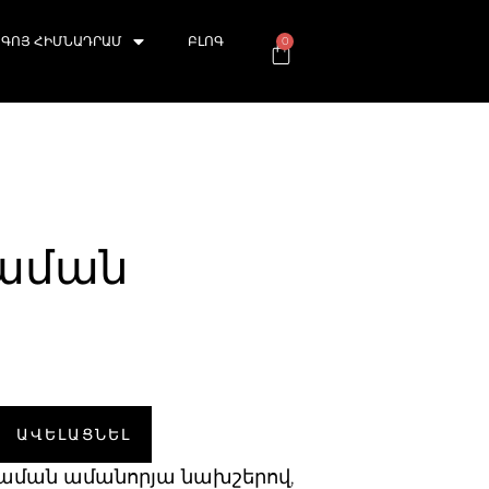
ԳՈՅ ՀԻՄՆԱԴՐԱՄ
ԲԼՈԳ
0
աման
ԱՎԵԼԱՑՆԵԼ
ման ամանորյա նախշերով,