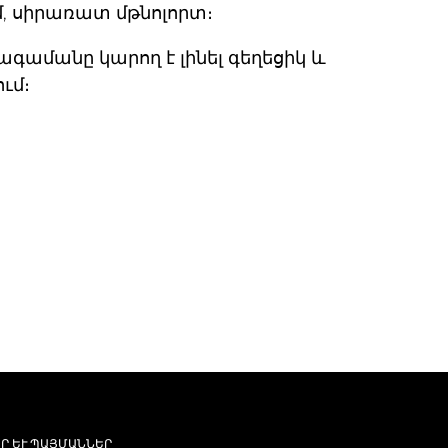
մ, սիրառատ մթնոլորտ։
գամանը կարող է լինել գեղեցիկ և
ւմ։
Ր ԵՒ ՊԱՅՄԱՆՆԵՐ