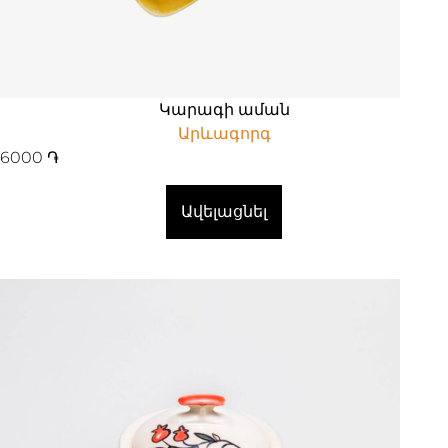
Կարագի աման
Արևագորգ
6000
֏
Ավելացնել