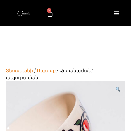
0
Տեսականի
/
Սպասք
/ Աղցանաման/
ապուրաման