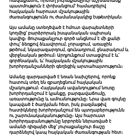
հավաքածու, որտեղ յուրաքանչյուր աշխատանք
պատմություն է փոխանցում՝ համադրելով
հայկական հարուստ մշակութային
ժառանգությունն ու ժամանակակից էսթետիկան։
Այս ամանը ստեղծված է հմուտ վարպետների
կողմից՝ բարձրորակ իսպանական սպիտակ
կավից։ Յուրաքանչյուր գործ անցնում է մի քանի
փուլ՝ ձեռքով ձևավորում, չորացում, առաջին
թրծում, նկարազարդում, գունադրում, ջնարակում և
վերջնական թրծում։ Արդյունքում ստացվում է և՛
գործնական, և՛ հայկական մշակութային
խորհրդանշանների գեղեցիկ արտահայտություն։
Ամանը զարդարված է նռան նախշերով, որոնք
հատուկ տեղ են զբաղեցնում հայկական
մշակույթում։ Հայկական ավանդույթում նուռը
խորհրդանշում է կյանքը, բարգավաճումը,
առատությունը և ամուսնությունը։ Նրա վառ գույնը
կապված է ծաղկման հետ, իսկ բազմաթիվ
հատիկները խորհրդանշում են պտղաբերությունն
ու շարունակականությունը։ Այս հարուստ
խորհրդաբանությունը նրբորեն ներառված է
ամանի դիզայնի մեջ՝ յուրաքանչյուր ճաշը
դարձնելով կապ հայկական ժառանգության հետ։