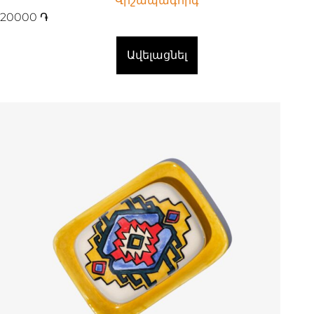
Վիշապագորգ
20000
֏
Ավելացնել