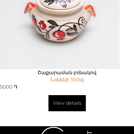
Շաքարաման բռնակով
Նռնենի 300մլ
5000
֏
View details