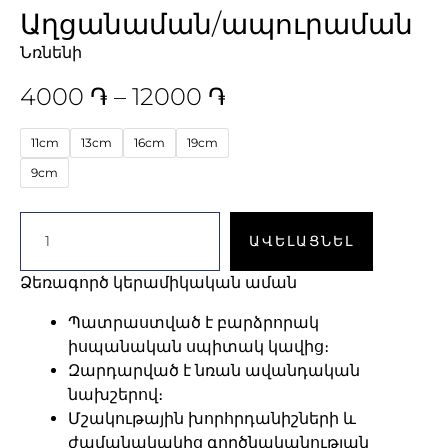
Աղցանաման/ապուրաման
Նռնենի
4000
֏
–
12000
֏
11cm
13cm
16cm
19cm
9cm
ԱՎԵԼԱՑՆԵԼ
Ձեռագործ կերամիկական աման
Պատրաստված է բարձրորակ
իսպանական սպիտակ կավից։
Զարդարված է նռան ավանդական
նախշերով։
Մշակութային խորհրդանիշների և
ժամանակակից գործնականության