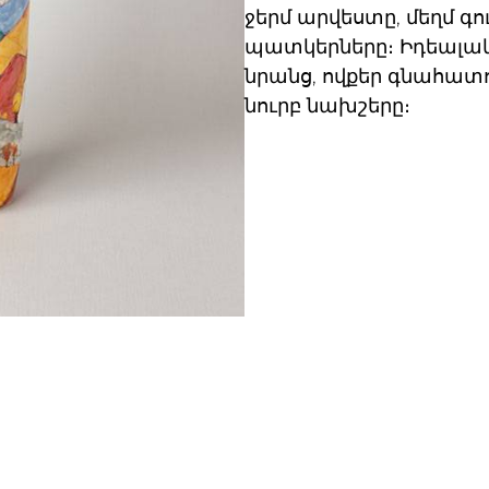
ջերմ արվեստը, մեղմ գ
պատկերները։ Իդեալա
նրանց, ովքեր գնահատո
նուրբ նախշերը։