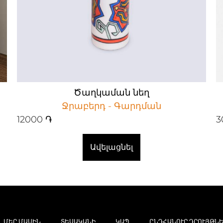
Ծաղկաման նեղ
Ջրաբերդ - Գարդման
12000
֏
3
Ավելացնել
ՄԵՐ ՄԱՍԻՆ
ՏԵՍԱԿԱՆԻ
ԿԱՊ
ԸՆԴՀԱՆՈՒՐ ԴՐՈՒՅԹՆԵ