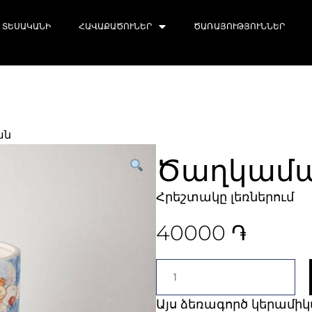
ՏԵՍԱԿԱՆԻ
ՀԱՎԱՔԱԾՈՒՆԵՐ
ԾԱՌԱՅՈՒԹՅՈՒՆՆԵՐ
ան
Ծաղկամ
Հրեշտակը լեռներում
40000
֏
Այս ձեռագործ կերամի