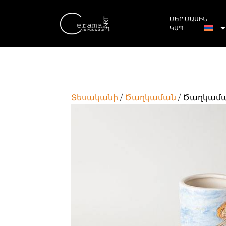
ՄԵՐ ՄԱՍԻՆ
ԿԱՊ
Տեսականի
/
Ծաղկաման
/ Ծաղկամ