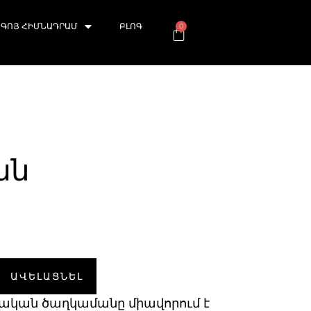
ԳՈՅ ՀԻՄՆԱԴՐԱՄ
ԲԼՈԳ
0
ան
ԱՎԵԼԱՑՆԵԼ
կական ծաղկամանը միավորում է