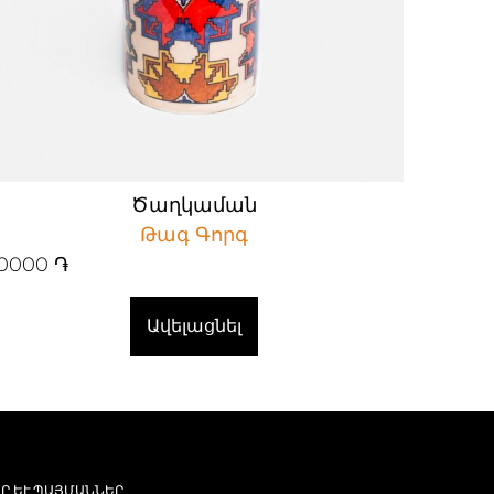
Ծաղկաման
Թագ Գորգ
0000
֏
Ավելացնել
Ր ԵՒ ՊԱՅՄԱՆՆԵՐ