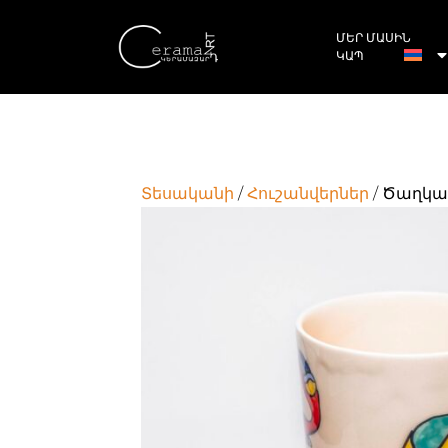
ՄԵՐ ՄԱՍԻՆ
ԿԱՊ
Տեսականի
/
Հուշանվերներ
/ Ծաղկ