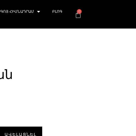
ԳՈՅ ՀԻՄՆԱԴՐԱՄ
ԲԼՈԳ
0
ան
ԱՎԵԼԱՑՆԵԼ