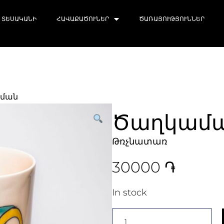
ՏԵՍԱԿԱՆԻ
ՀԱՎԱՔԱԾՈՒՆԵՐ
ԾԱՌԱՅՈՒԹՅՈՒՆՆԵՐ
աման
Ծաղկամ
Թռչնատառ
30000
֏
In stock