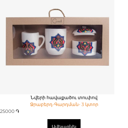
Նվերի հավաքածու տուփով
Ջրաբերդ-Գարդման- 3 կտոր
25000
֏
Ավելացնել