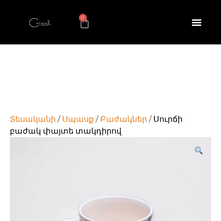
0
Տեսականի
/
Սպասք
/
Բաժակներ
/ Սուրճի
բաժակ փայտե տակդիրով