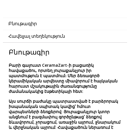
Բնութագիր
Հավելյալ տեղեկություն
Բնութագիր
Բարի գալուստ CeramaZart-ի բացառիկ
հավաքածու, որտեղ յուրաքանչյուր իր
պատմություն է պատմում։ Մեր ձեռագործ
կերամիկական արվեստը միավորում է հայկական
հարուստ մշակութային ժառանգությունը
ժամանակակից էսթետիկայի հետ:
Այս սուրճի բաժակը պատրաստված է բարձրորակ
իսպանական սպիտակ կավից՝ հմուտ
վարպետների ձեռքերով: Յուրաքանչյուր կտոր
անցնում է բազմափուլ գործընթաց՝ ձեռքով
ձևավորում, չորացում, առաջին այրում, ջնարակում
և վերջնական այրում: Հավաքածուն ներառում է