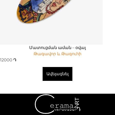
Մատուցման աման – օվալ
Թագավոր և Թագուհի
12000
֏
Ավելացնել