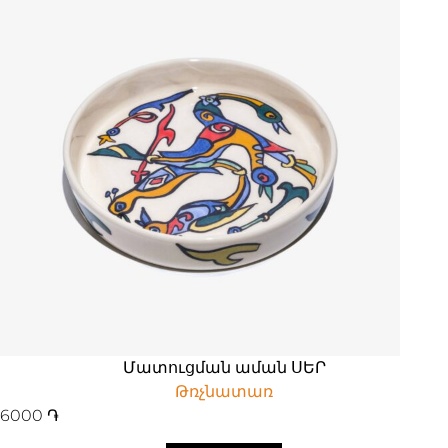
Մատուցման աման ՍԵՐ
Թռչնատառ
6000
֏