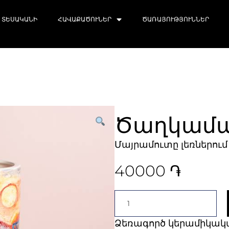
ՏԵՍԱԿԱՆԻ
ՀԱՎԱՔԱԾՈՒՆԵՐ
ԾԱՌԱՅՈՒԹՅՈՒՆՆԵՐ
Ծաղկամ
Մայրամուտը լեռներում
40000
֏
Ձեռագործ կերամիկակ