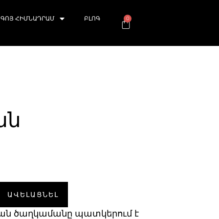
ԳՈՅ ՀԻՄՆԱԴՐԱՄ
ԲԼՈԳ
0
ան
ԱՎԵԼԱՑՆԵԼ
ան ծաղկամանը պատկերում է