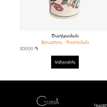
Ծաղկաման
Ջրաբերդ - Գարդման
30000
֏
Ավելացնել
Կայք