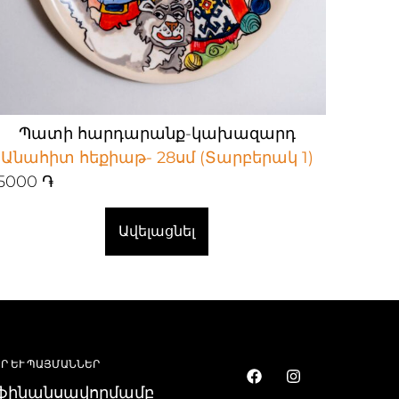
Պատի հարդարանք-կախազարդ
Անահիտ հեքիաթ- 28սմ (Տարբերակ 1)
5000
֏
Ավելացնել
Ր ԵՒ ՊԱՅՄԱՆՆԵՐ
 ֆինանսավորմամբ