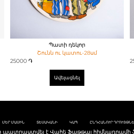
Պատի դեկոր
Շունն ու կատու-28սմ
25000
֏
2
Ավելացնել
ՄԵՐ ՄԱՍԻՆ
ՏԵՍԱԿԱՆԻ
ԿԱՊ
ԸՆԴՀԱՆՈՒՐ ԴՐՈՒՅԹՆԵ
ը պատրաստվել է Վահե Ֆաթթալ հիմնադրամի