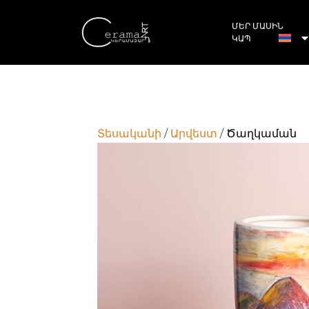
ՄԵՐ ՄԱՍԻՆ
ԿԱՊ
Տեսականի
/
Արվեստ
/ Ծաղկաման