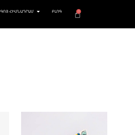
ԳՈՅ ՀԻՄՆԱԴՐԱՄ
ԲԼՈԳ
0