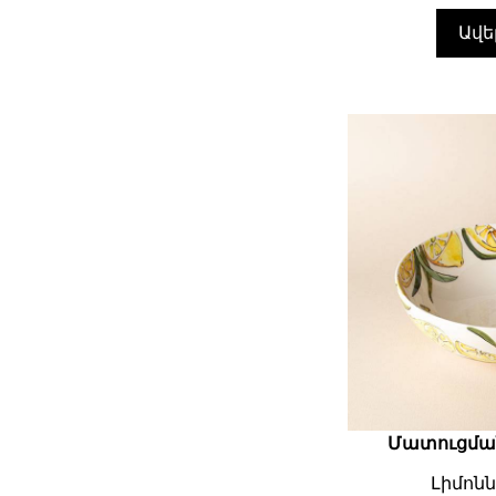
Ավե
Մատուցմա
Լիմոնն