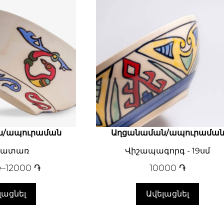
ն/ապուրաման
Աղցանաման/ապուրամա
նատառ
Վիշապագորգ - 19սմ
֏
–
12000
֏
10000
֏
լացնել
Ավելացնել