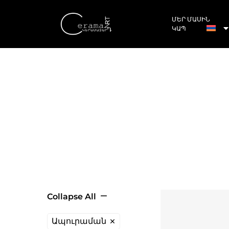
ՄԵՐ ՄԱՍԻՆ
ԿԱՊ
Collapse All
Ապուրաման