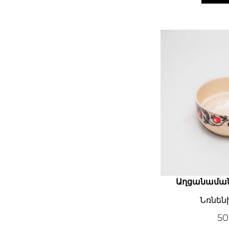
Աղցանամա
Նռնենի
5