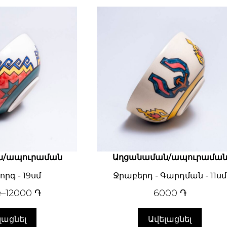
ն/ապուրաման
Աղցանաման/ապուրամա
րգ - 19սմ
Ջրաբերդ - Գարդման - 11սմ
֏
–
12000
֏
6000
֏
լացնել
Ավելացնել