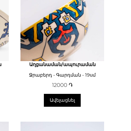
ն
Աղցանաման/ապուրաման
Ջրաբերդ - Գարդման - 19սմ
12000
֏
Ավելացնել