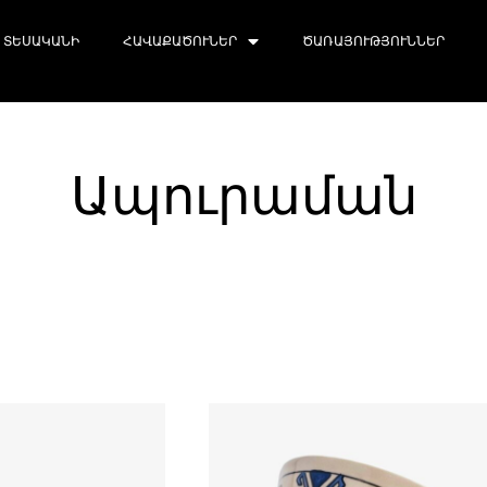
ՏԵՍԱԿԱՆԻ
ՀԱՎԱՔԱԾՈՒՆԵՐ
ԾԱՌԱՅՈՒԹՅՈՒՆՆԵՐ
Ապուրաման