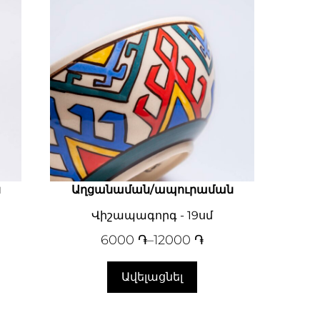
ն
Աղցանաման/ապուրաման
Վիշապագորգ - 19սմ
6000
֏
–
12000
֏
Ավելացնել