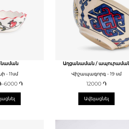
անաման
Աղցանաման / ապուրամա
ի - 11սմ
Վիշապագորգ - 19 սմ
֏
–
6000
֏
12000
֏
լացնել
Ավելացնել