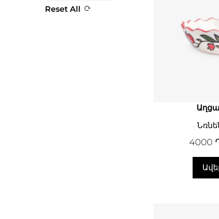
Reset All
Աղց
Նռնեն
4000
Ավե