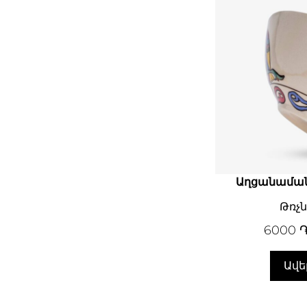
Աղցանամա
Թռչ
6000
Ավե