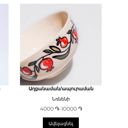
ն
Աղցանաման/ապուրաման
Նռնենի
4000
֏
–
10000
֏
Ավելացնել