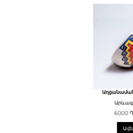
Աղցանամա
Արևագո
6000
Ավե